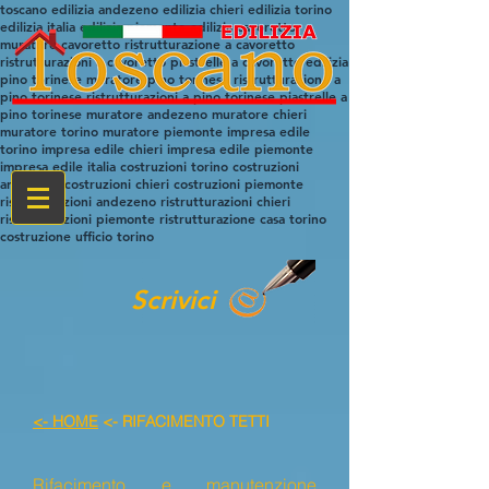
toscano edilizia andezeno edilizia chieri edilizia torino
edilizia italia edilizia piemonte edilizia cavoretto
muratore cavoretto ristrutturazione a cavoretto
ristrutturazioni a cavoretto piastrelle a cavoretto edilizia
pino torinese muratore pino torinese ristrutturazione a
pino torinese ristrutturazioni a pino torinese piastrelle a
pino torinese muratore andezeno muratore chieri
muratore torino muratore piemonte impresa edile
torino impresa edile chieri impresa edile piemonte
impresa edile italia costruzioni torino costruzioni
andezeno costruzioni chieri costruzioni piemonte
ristrutturazioni andezeno ristrutturazioni chieri
ristrutturazioni piemonte ristrutturazione casa torino
costruzione ufficio torino
Scrivici
<- HOME
<- RIFACIMENTO TETTI
Rifacimento e manutenzione