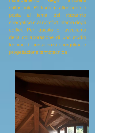
riscaldamento degli ambienti
sottostanti.
Particolare attenzione è
posta al tema del risparmio
energetico e al comfort interno degli
edifici. Per questo ci avvaliamo
della collaborazione di uno studio
tecnico di consulenza energetica e
progettazione termotecnica